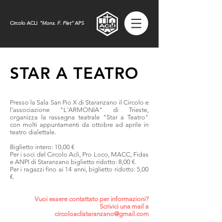
Circolo ACLI
"
Mons. F. Plet"
APS
STAR A TEATRO
Presso la Sala San Pio X di Staranzano il Circolo e
l'associazione "L'ARMONIA" di Trieste,
organizza la rassegna teatrale "Star a Teatro"
con molti appuntamenti da ottobre ad aprile in
teatro dialettale.
Biglietto intero: 10,00 €
Per i soci del Circolo Acli, Pro Loco, MACC, Fidas
e ANPI di Staranzano biglietto ridotto: 8,00 €.
Per i ragazzi fino ai 14 anni, biglietto ridotto: 5,00
€.
Vuoi essere contattato per informazioni?
Scrivici una mail a
circoloaclistaranzano@gmail.com