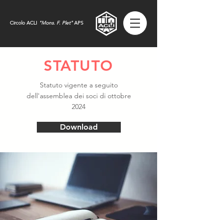
Circolo ACLI
"
Mons. F. Plet"
APS
STATUTO
Statuto vigente a seguito
dell'assemblea dei soci di ottobre
2024
Download