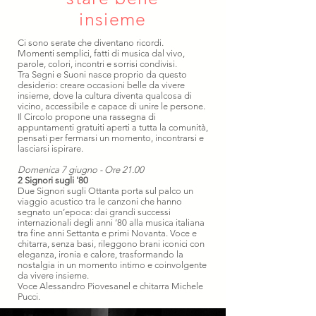
insieme
Ci sono serate che diventano ricordi.
Momenti semplici, fatti di musica dal vivo,
parole, colori, incontri e sorrisi condivisi.
Tra Segni e Suoni nasce proprio da questo
desiderio: creare occasioni belle da vivere
insieme, dove la cultura diventa qualcosa di
vicino, accessibile e capace di unire le persone.
Il Circolo propone una rassegna di
appuntamenti gratuiti aperti a tutta la comunità,
pensati per fermarsi un momento, incontrarsi e
lasciarsi ispirare.
Domenica 7 giugno - Ore 21.00
2 Signori sugli '80
Due Signori sugli Ottanta porta sul palco un
viaggio acustico tra le canzoni che hanno
segnato un’epoca: dai grandi successi
internazionali degli anni ’80 alla musica italiana
tra fine anni Settanta e primi Novanta. Voce e
chitarra, senza basi, rileggono brani iconici con
eleganza, ironia e calore, trasformando la
nostalgia in un momento intimo e coinvolgente
da vivere insieme.
Voce Alessandro Piovesanel e chitarra Michele
Pucci.