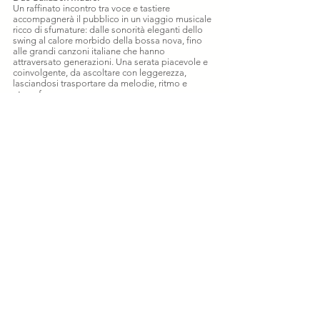
Un raffinato incontro tra voce e tastiere
accompagnerà il pubblico in un viaggio musicale
ricco di sfumature: dalle sonorità eleganti dello
swing al calore morbido della bossa nova, fino
alle grandi canzoni italiane che hanno
attraversato generazioni. Una serata piacevole e
coinvolgente, da ascoltare con leggerezza,
lasciandosi trasportare da melodie, ritmo e
atmosfera.
Voce Katy Maurel e tastiere Marco Ballaben
Sabato 27 giugno - Ore 21.00
Versi Divini
Un viaggio nella musica dei grandi autori italiani,
da Battisti a Bennato, da Battiato a Dalla: canzoni
che hanno accompagnato generazioni, capaci
ancora oggi di emozionare, far cantare e
raccontare pezzi della nostra storia. Una serata
per ritrovare melodie indimenticabili, parole che
restano e atmosfere da condividere insieme.
Con Dante Gallo e Claudio Barro