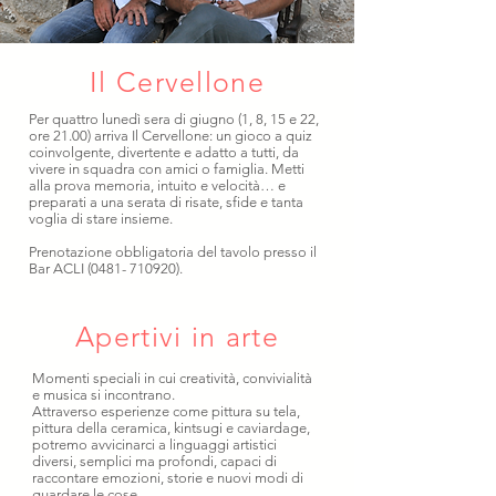
Il Cervellone
Per quattro lunedì sera di giugno (1, 8, 15 e 22,
ore 21.00) arriva Il Cervellone: un gioco a quiz
coinvolgente, divertente e adatto a tutti, da
vivere in squadra con amici o famiglia. Metti
alla prova memoria, intuito e velocità… e
preparati a una serata di risate, sfide e tanta
voglia di stare insieme.
Prenotazione obbligatoria del tavolo presso il
Bar ACLI
(0481- 710920)
.
Apertivi in arte
Momenti speciali in cui creatività, convivialità
e musica si incontrano.
Attraverso esperienze come pittura su tela,
pittura della ceramica, kintsugi e caviardage,
potremo avvicinarci a linguaggi artistici
diversi, semplici ma profondi, capaci di
raccontare emozioni, storie e nuovi modi di
guardare le cose.