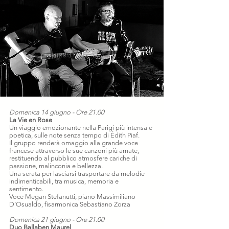
Domenica 14 giugno - Ore 21.00
La Vie en Rose
Un viaggio emozionante nella Parigi più intensa e
poetica, sulle note senza tempo di Édith Piaf.
Il gruppo renderà omaggio alla grande voce
francese attraverso le sue canzoni più amate,
restituendo al pubblico atmosfere cariche di
passione, malinconia e bellezza.
Una serata per lasciarsi trasportare da melodie
indimenticabili, tra musica, memoria e
sentimento.
Voce Megan Stefanutti, piano Massimiliano
D’Osualdo, fisarmonica Sebastiano Zorza
Domenica 21 giugno - Ore 21.00
Duo Ballaben Maurel