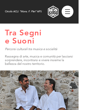
Circolo ACLI
"
Mons. F. Plet"
APS
Tra Segni
e Suoni
Percorsi culturali tra musica e socialità
Rassegna di arte, musica e comunità per lasciarsi
sorprendere, incontrarsi e vivere insieme la
bellezza del nostro territorio.